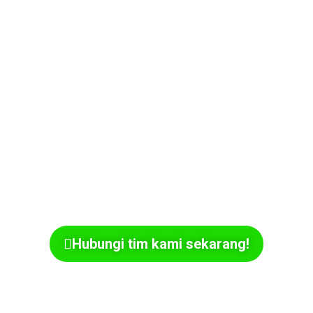
Iklankan di SmarterTech
Sekarang!
Jangkau audiens tech-savvy yang aktif setiap
hari!
Pasang iklan produk atau layanan kamu di
SmarterTech
, platform media teknologi yang
selalu update dan dipercaya oleh ribuan pembaca.
Maksimalkan exposure brand kamu bareng
SmarterTech!
Hubungi tim kami sekarang!